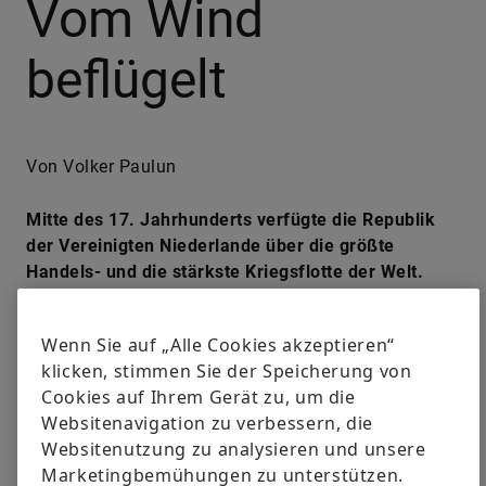
Vom Wind
beflügelt
Von Volker Paulun
Mitte des 17. Jahrhunderts verfügte die Republik
der Vereinigten Niederlande über die größte
Handels- und die stärkste Kriegsflotte der Welt.
Beschleunigt wurde der Aufstieg der kleinen Nation
zur Weltmacht durch Erfindergeist, innovative
Wenn Sie auf „Alle Cookies akzeptieren“
Technik und den effizienten Einsatz der
klicken, stimmen Sie der Speicherung von
regenerativen Energiequelle Wind.
Cookies auf Ihrem Gerät zu, um die
Websitenavigation zu verbessern, die
#ZEITREISE
#ERNEUERBARE ENERGIEN
#WINDKRAFT
Websitenutzung zu analysieren und unsere
Marketingbemühungen zu unterstützen.
LinkedIn
Facebook
X