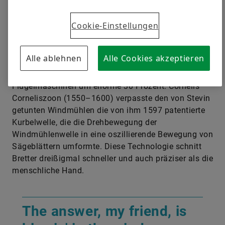
Cookie-Einstellungen
Berechnungen an Windmühlen-Getrieben von Simon
Stevin (1548–1620) – der wegen seiner vielseitigen
Alle ablehnen
Alle Cookies akzeptieren
Talente auch gern als Hollands Leonardo da Vinci
geadelt wird – steigerten den Wirkungsgrad der
Flügelmaschinen um enorme 30 Prozent. Cornelis
Corneliszoon (1550–1600) verpasste den von Stevin
getunten Windmühlen die von ihm 1597 patentierte
Kurbelwelle, die die Drehbewegung der
Windmühlenwelle in eine oszillierende Bewegung von
Sägeblättern umformte. Diese Technologie schnitt
Bretter dreißigmal schneller und auch präziser als die
menschliche Hand.
The answer, my friend, is