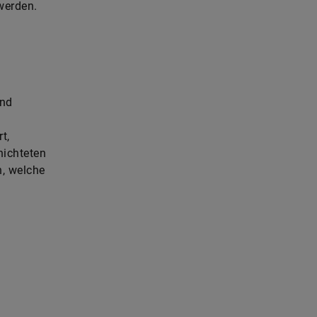
werden.
und
t,
hichteten
n, welche