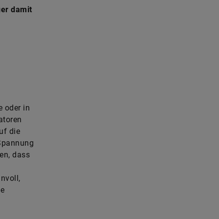
er damit
 oder in
atoren
uf die
 Spannung
en, dass
nvoll,
ge