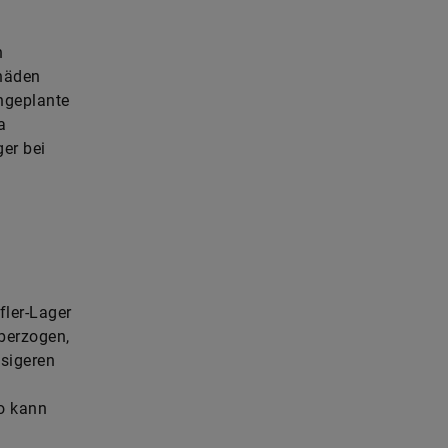
n
chäden
ngeplante
a
er bei
fler-Lager
überzogen,
ssigeren
o kann