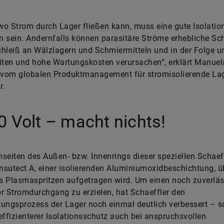
 wo Strom durch Lager fließen kann, muss eine gute Isolatio
 sein. Andernfalls können parasitäre Ströme erhebliche S
hleiß an Wälzlagern und Schmiermitteln und in der Folge u
iten und hohe Wartungskosten verursachen“, erklärt Manuel
 vom globalen Produktmanagement für stromisolierende Lag
r.
0 Volt – macht nichts!
seiten des Außen- bzw. Innenrings dieser speziellen Schaef
Insutect A, einer isolierenden Aluminiumoxidbeschichtung, 
ls Plasmaspritzen aufgetragen wird. Um einen noch zuverlä
r Stromdurchgang zu erzielen, hat Schaeffler den
ungsprozess der Lager noch einmal deutlich verbessert – s
effizienterer Isolationsschutz auch bei anspruchsvollen