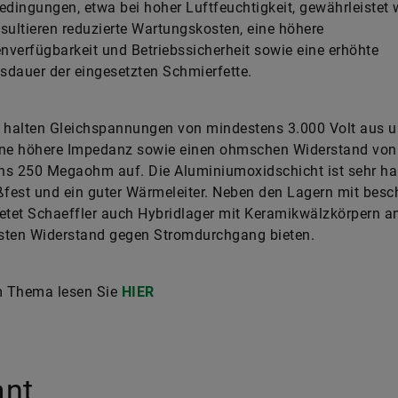
edingungen, etwa bei hoher Luftfeuchtigkeit, gewährleistet 
sultieren reduzierte Wartungskosten, eine höhere
verfügbarkeit und Betriebssicherheit sowie eine erhöhte
dauer der eingesetzten Schmierfette.
r halten Gleichspannungen von mindestens 3.000 Volt aus 
ine höhere Impedanz sowie einen ohmschen Widerstand von
s 250 Megaohm auf. Die Aluminiumoxidschicht ist sehr har
ßfest und ein guter Wärmeleiter. Neben den Lagern mit besc
etet Schaeffler auch Hybridlager mit Keramikwälzkörpern a
sten Widerstand gegen Stromdurchgang bieten.
 Thema lesen Sie
HIER
ant