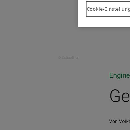
Cookie-Einstellun
© Schaeffler
Engine
Ge
Von Volk