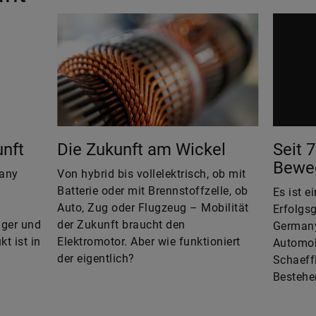
unft
Die Zukunft am Wickel
Seit 
Bewe
any
Von hybrid bis vollelektrisch, ob mit
Batterie oder mit Brennstoffzelle, ob
Es ist e
Auto, Zug oder Flugzeug – Mobilität
Erfolgs
iger und
der Zukunft braucht den
Germany
t ist in
Elektromotor. Aber wie funktioniert
Automobi
der eigentlich?
Schaeffl
n
Bestehe