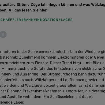
rasitäre Ströme Züge lahmlegen können und was Wälzlag
ben: All das lesen Sie hier.
 SCHAEFFLER
#BAHN
#INNOVATION
#LAGER
ebook
X
rmotoren in der Schienenverkehrstechnik, in der Windenergie
iebstechnik: Zunehmend kommen Elektromotoren oder Gener
enzumrichtern zum Einsatz. Dieser Trend birgt – mit Blick a
 – immer auch die Gefahr des Entstehens von elektrischer
 Innen- und Außenring. Der Stromdurchgang kann dazu führ
chmierfett als auch Wälzkörper und Laufbahnen gravierend
t werden und Wälzlager vorzeitig ausfallen. Es ist daher sin
n der Planung Präventivmaßnahmen zu ergreifen, die derarti
nd Ausfälle verhindern. Ein Schlüsselelement dabei:
ierende Lager.