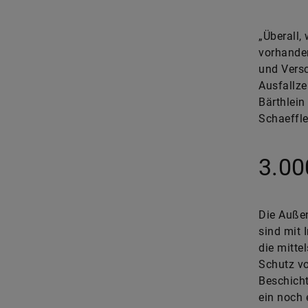
„Überall,
vorhanden
und Versc
Ausfallze
Bärthlein
Schaeffle
3.00
Die Außen
sind mit 
die mitte
Schutz vo
Beschicht
ein noch 