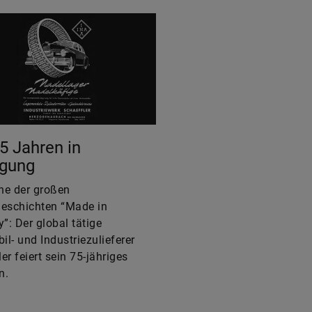
75 Jahren in
gung
ine der großen
geschichten “Made in
”: Der global tätige
l- und Industriezulieferer
er feiert sein 75-jähriges
n.