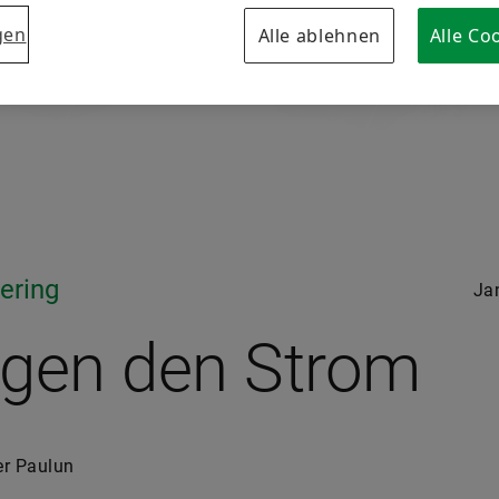
gen
Alle ablehnen
Alle Co
ering
Ja
gen den Strom
er Paulun