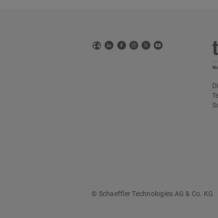
Web
LinkedIn
Facebook
Instagram
X
YouTube
t
D
T
S
© Schaeffler Technologies AG & Co. KG