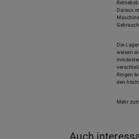
Betriebsb
Daraus re
Maschinen
Gebrauchs
Die Lage
weisen e
mindesten
verschlei
Ringen bi
den höch
Mehr zum
Auch interess