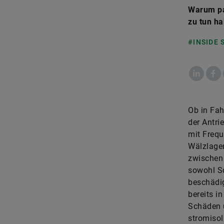
Warum pa
zu tun ha
#INSIDE
LinkedIn
Fac
Ob in Fah
der Antr
mit Frequ
Wälzlager
zwischen
sowohl S
beschädig
bereits i
Schäden u
stromisol