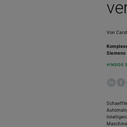
ve
Von Cars
Komplexe
Siemens d
#INSIDE
LinkedIn
Fac
Schaeffle
Automatis
Intellige
Maschinen