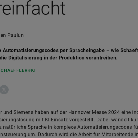
reinfacht
ten Paulun
 Automatisierungscodes per Spracheingabe – wie Schaeff
ie Digitalisierung in der Produktion vorantreiben.
 SCHAEFFLER
#KI
ebook
X
r und Siemens haben auf der Hannover Messe 2024 eine ind
ierungslösung mit KI-Einsatz vorgestellt. Dabei wandelt kün
nz natürliche Sprache in komplexe Automatisierungscodes fü
steuerung um. Dadurch wird die Arbeit für Mitarbeitende i