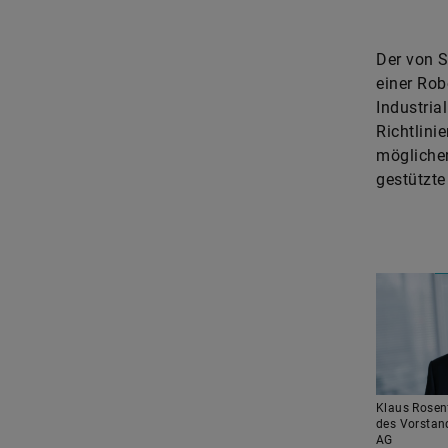
Der von S
einer Rob
Industria
Richtlini
möglicher
gestützte
Klaus Rosenf
des Vorstand
AG