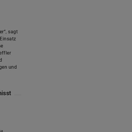
.
er“, sagt
 Einsatz
se
effler
d
igen und
misst
it