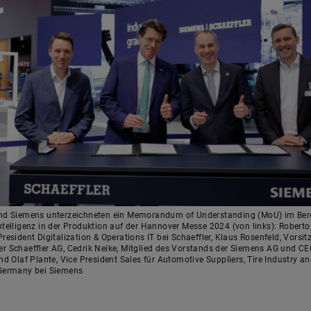
und Siemens unterzeichneten ein Memorandum of Understanding (MoU) im Ber
ntelligenz in der Produktion auf der Hannover Messe 2024 (von links): Roberto
President Digitalization & Operations IT bei Schaeffler, Klaus Rosenfeld, Vorsi
r Schaeffler AG, Cedrik Neike, Mitglied des Vorstands der Siemens AG und CE
und Olaf Plante, Vice President Sales für Automotive Suppliers, Tire Industry a
 Germany bei Siemens