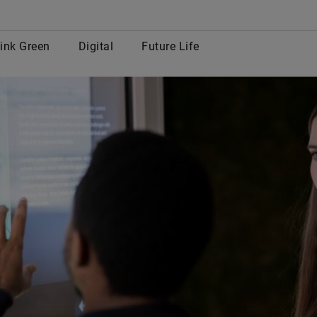
row
ink Green
Digital
Future Life