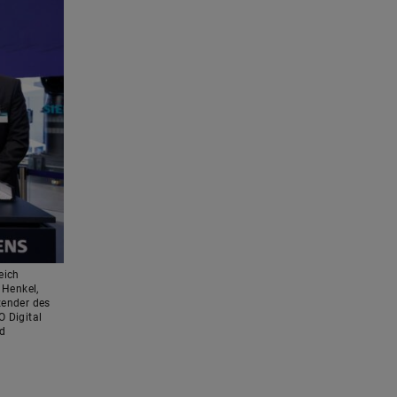
eich
 Henkel,
tzender des
O Digital
nd