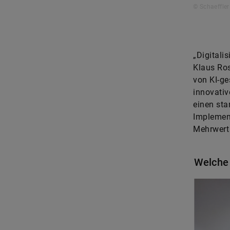
© Schaeffler
„Digitali
Klaus Ros
von KI-ge
innovativ
einen sta
Implement
Mehrwert 
Welche 