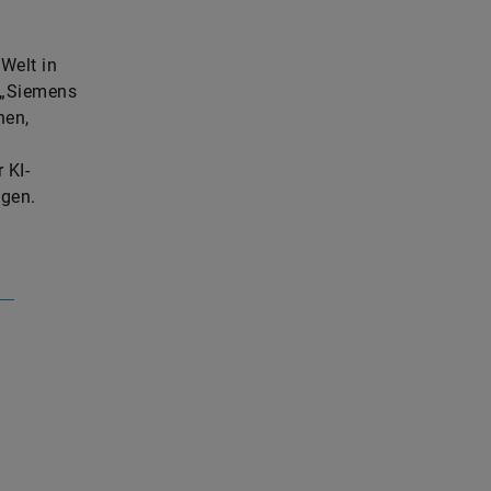
Welt in
 „Siemens
nen,
 KI-
ngen.