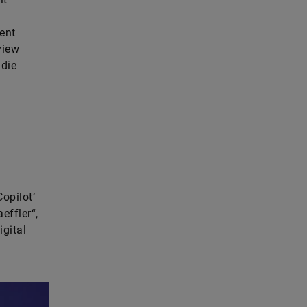
ent
view
 die
opilot‘
effler“,
gital