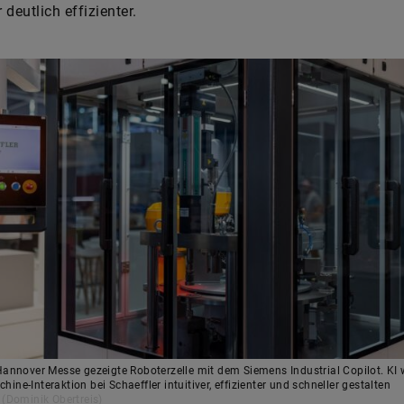
 deutlich effizienter.
Hannover Messe gezeigte Roboterzelle mit dem Siemens Industrial Copilot. KI 
ine-Interaktion bei Schaeffler intuitiver, effizienter und schneller gestalten
 (Dominik Obertreis)